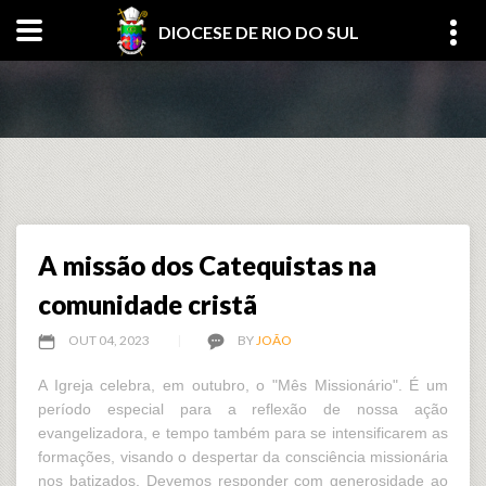
DIOCESE DE RIO DO SUL
A missão dos Catequistas na
comunidade cristã
OUT 04, 2023
BY
JOÃO
A Igreja celebra, em outubro, o "Mês Missionário". É um
período especial para a reflexão de nossa ação
evangelizadora, e tempo também para se intensificarem as
formações, visando o despertar da consciência missionária
nos batizados. Devemos responder com generosidade ao