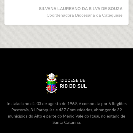
SILVANA LAUREANO DA SILVA DE SOUZA
Coordenadora Diocesana da Catequese
Instalada no dia 03 de agosto de 1969, é composta por 6 Regiões
Pastorais, 31 Paróquias e 437 Comunidades, abrangendo 32
municípios do Alto e parte do Médio Vale do Itajaí, no estado de
Santa Catarina.