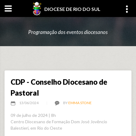
DIOCESE DE RIO DO SUL
Programação dos eventos diocesanos
CDP - Conselho Diocesano de
Pastoral
13/06/2024
BY
EMMA STONE
09 de julho de 2024 | 8h
Centro Diocesano de Formação Dom José Jovêncio
Balestieri, em Rio do Oeste