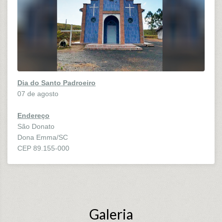
Dia do Santo Padroeiro
07 de agosto
Endereço
São Donato
Dona Emma/SC
CEP 89.155-000
Galeria