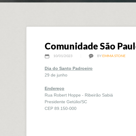
Comunidade São Pau
10/01/2023
BY
EMMA STONE
Dia do Santo Padroeiro
29 de junho
Endereço
Rua Robert Hoppe - Ribeirão Sabiá
Presidente Getúlio/SC
CEP 89.150-000