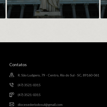
Contatos
R. São Ludgero, 79 - Centro, Rio do Sul - SC, 89160-061
(47) 3521-0315
(47) 3521-0315
diocesederiodosul@gmail.com