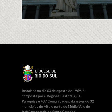
Instalada no dia 03 de agosto de 1969, é
composta por 6 Regiões Pastorais, 31
Paróquias e 437 Comunidades, abrangendo 32
municípios do Alto e parte do Médio Vale do
Itajaí, no estado de Santa Catarina.