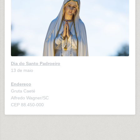
Dia do Santo Padroeiro
13 de maio
Endereço
Gruta Caeté
Alfredo Wagner/SC
CEP 88.450-000