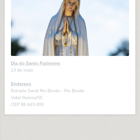
Dia do Santo Padroeiro
13 de maio
Endereço
Estrada Geral Rio Bonito - Rio Bonito
Vidal Ramos/SC
CEP 88.443-000