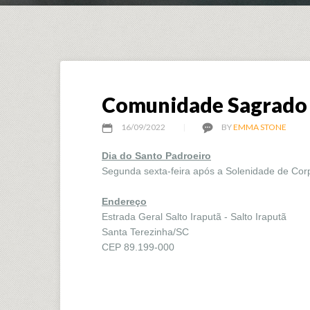
Comunidade Sagrado 
16/09/2022
BY
EMMA STONE
Dia do Santo Padroeiro
Segunda sexta-feira após a Solenidade de Corp
Endereço
Estrada Geral Salto Iraputã - Salto Iraputã
Santa Terezinha/SC
CEP 89.199-000