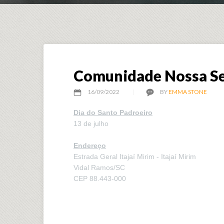
Comunidade Nossa Se
16/09/2022
BY
EMMA STONE
Dia do Santo Padroeiro
13 de julho
Endereço
Estrada Geral Itajaí Mirim - Itajaí Mirim
Vidal Ramos/SC
CEP 88.443-000