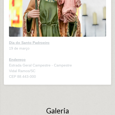
Dia do Santo Padroeiro
19 de março
Endereço
Estrada Geral Campestre - Campestre
Vidal Ramos/SC
CEP 88.443-000
Galeria