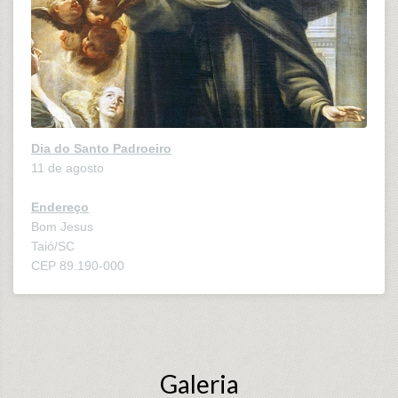
Dia do Santo Padroeiro
11 de agosto
Endereço
Bom Jesus
Taió/SC
CEP 89.190-000
Galeria