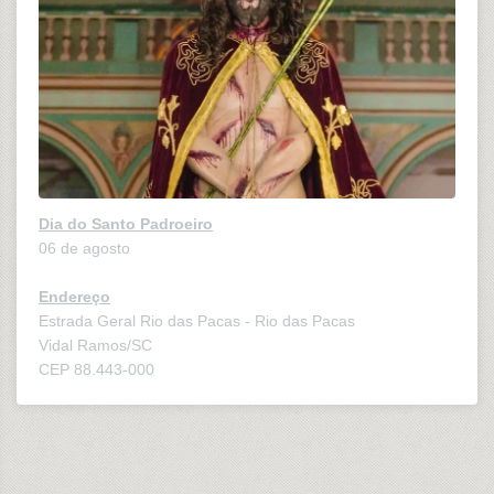
Dia do Santo Padroeiro
06 de agosto
Endereço
Estrada Geral Rio das Pacas - Rio das Pacas
Vidal Ramos/SC
CEP 88.443-000