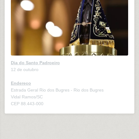
Dia do Santo Padroeiro
12 de outubro
Endereço
Estrada Geral Rio dos Bugres - Rio dos Bugres
Vidal Ramos/SC
CEP 88.443-000