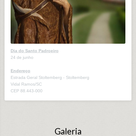
Dia do Santo Padroeiro
24 de junho
Endereço
Estrada Geral Stoltemberg - Stoltemberg
Vidal Ramos/SC
CEP 88.443-000
Galeria