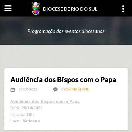
DIOCESE DE RIO DO SUL
Programação dos eventos diocesanos
Audiência dos Bispos com o Papa
11/10/2022
BY
EMMA STONE
Audiência dos Bispos com o Papa
Data:
28/10/2022
Horário:
10h
Local:
Vaticano