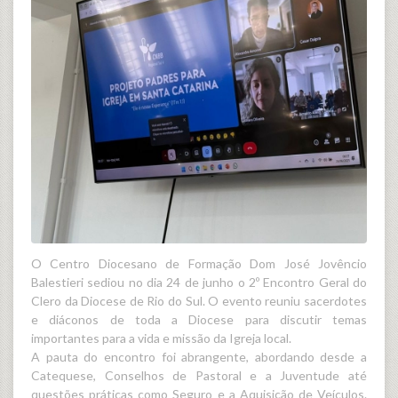
O Centro Diocesano de Formação Dom José Jovêncio
Balestieri sediou no dia 24 de junho o 2º Encontro Geral do
Clero da Diocese de Rio do Sul. O evento reuniu sacerdotes
e diáconos de toda a Diocese para discutir temas
importantes para a vida e missão da Igreja local.
A pauta do encontro foi abrangente, abordando desde a
Catequese, Conselhos de Pastoral e a Juventude até
questões práticas como Seguro e a Aquisição de Veículos.