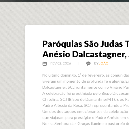
Paróquias São Judas 
Anésio Dalcastagner,
FEV 02, 2026
BY
JOÃO
No último domingo, 1º de fevereiro, as comunid
viveram um momento de profunda fé e alegria. Em
Dalcastagner, SCJ, juntamente com o Vigário Paro
A celebração foi prestigiada pelo Bispo Diocesa
Chitolina, SCJ (Bispo de Diamantino/MT). E os Pa
Padre Aléssio da Rosa, SCJ, representando a Pr
Um dos destaques emocionantes da celebração fo
que viajaram para prestigiar o Padre Anésio em
Nossa Senhora das Graças ilumine o pastoreio 