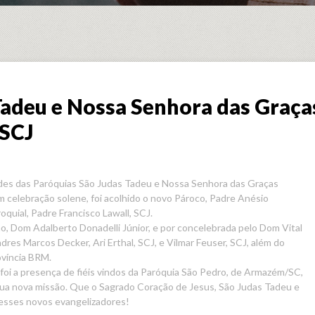
Tadeu e Nossa Senhora das Graça
 SCJ
ades das Paróquias São Judas Tadeu e Nossa Senhora das Graças
 celebração solene, foi acolhido o novo Pároco, Padre Anésio
quial, Padre Francisco Lawall, SCJ.
no, Dom Adalberto Donadelli Júnior, e por concelebrada pelo Dom Vital
dres Marcos Decker, Ari Erthal, SCJ, e Vilmar Feuser, SCJ, além do
ovíncia BRM.
i a presença de fiéis vindos da Paróquia São Pedro, de Armazém/SC,
 sua nova missão. Que o Sagrado Coração de Jesus, São Judas Tadeu e
desses novos evangelizadores!