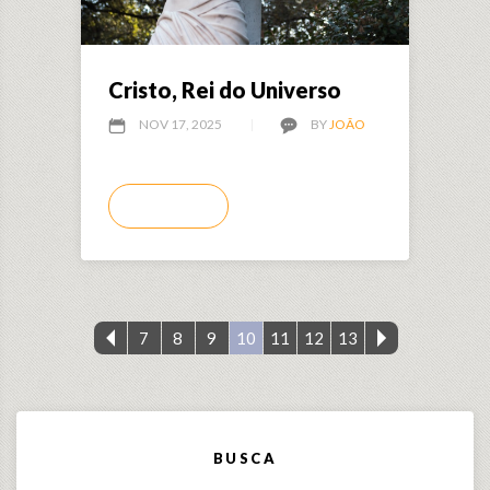
Cristo, Rei do Universo
NOV 17, 2025
BY
JOÃO
LEIA MAIS
7
8
9
10
11
12
13
BUSCA