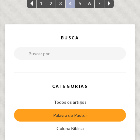
1
2
3
4
5
6
7
BUSCA
Buscar por...
CATEGORIAS
Todos os artigos
Palavra do Pastor
Coluna Bíblica