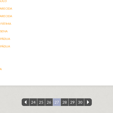
AULO
ARECIDA
ARECIDA
 FÁTIMA
 SENA
 PÁDUA
 PÁDUA
IA
24
25
26
27
28
29
30