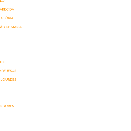
OLO
ARECIDA
 GLÓRIA
ÃO DE MARIA
NTO
DE JESUS
 LOURDES
S DORES
O
O