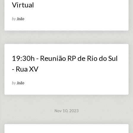
Virtual
by
João
19:30h - Reunião RP de Rio do Sul
- Rua XV
by
João
Nov 10, 2023