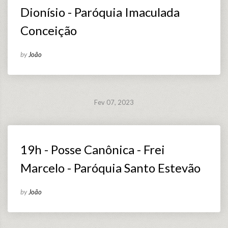
Dionísio - Paróquia Imaculada
Conceição
by
João
Fev 07, 2023
19h - Posse Canônica - Frei
Marcelo - Paróquia Santo Estevão
by
João