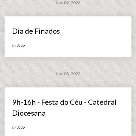
Nov 02, 2023
Dia de Finados
by
João
Nov 05, 2023
9h-16h - Festa do Céu - Catedral
Diocesana
by
João