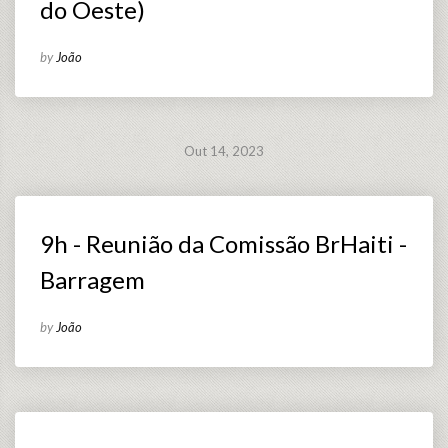
do Oeste)
by
João
Out 14, 2023
9h - Reunião da Comissão BrHaiti -
Barragem
by
João