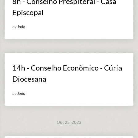
8h - Conselho Presbiteral - Casa
Episcopal
by
João
14h - Conselho Econômico - Cúria
Diocesana
by
João
Out 25, 2023