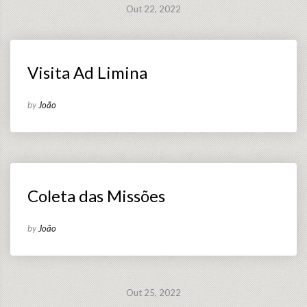
Out 22, 2022
Visita Ad Limina
by
João
Coleta das Missões
by
João
Out 25, 2022