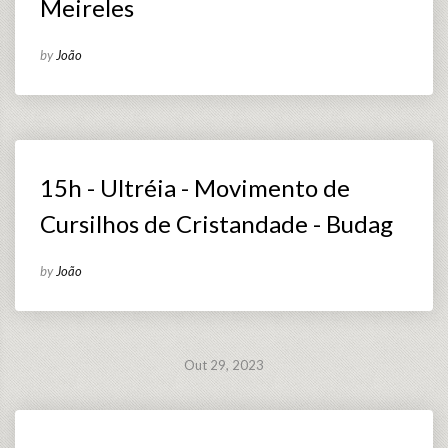
Meireles
by
João
15h - Ultréia - Movimento de
Cursilhos de Cristandade - Budag
by
João
Out 29, 2023