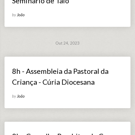
Seminário de Taió
by
João
Out 24, 2023
8h - Assembleia da Pastoral da
Criança - Cúria Diocesana
by
João