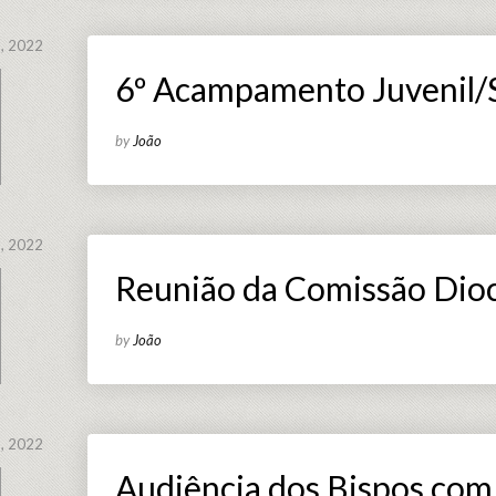
, 2022
6º Acampamento Juvenil/
by
João
, 2022
Reunião da Comissão Dioc
by
João
, 2022
Audiência dos Bispos com