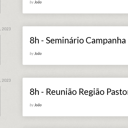
by
João
, 2023
8h - Seminário Campanha 
by
João
, 2023
8h - Reunião Região Pasto
by
João