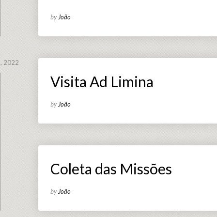
by
João
, 2022
Visita Ad Limina
by
João
Coleta das Missões
by
João