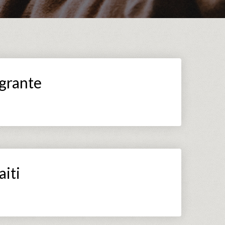
igrante
iti