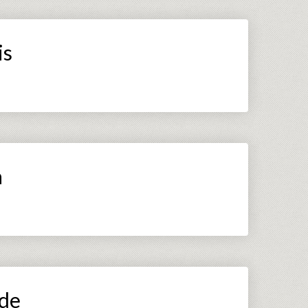
is
a
úde