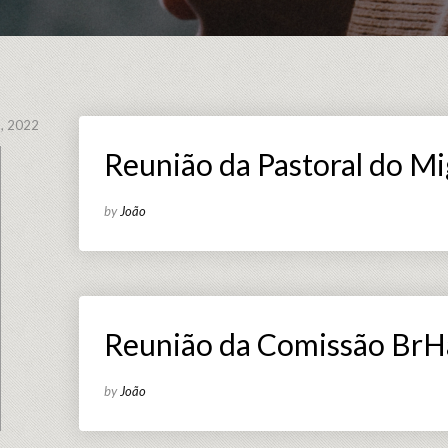
, 2022
Reunião da Pastoral do M
by
João
Reunião da Comissão BrHa
by
João