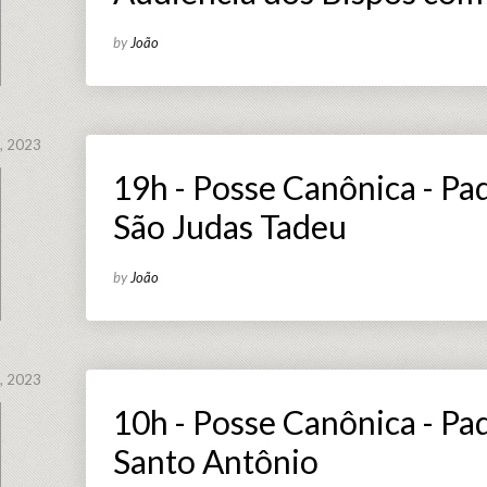
by
João
, 2023
19h - Posse Canônica - Pa
São Judas Tadeu
by
João
, 2023
10h - Posse Canônica - Pa
Santo Antônio