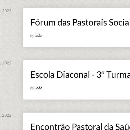
, 2022
Fórum das Pastorais Socia
by
João
, 2022
Escola Diaconal - 3º Turm
by
João
, 2022
Encontrão Pastoral da Sa