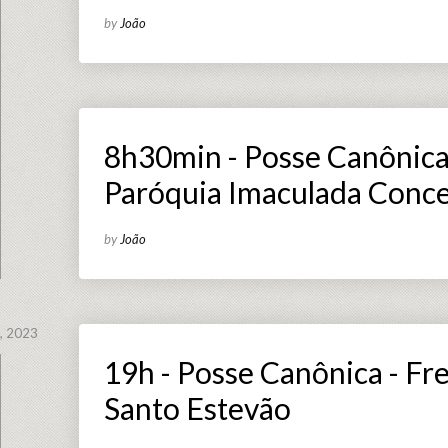
by
João
8h30min - Posse Canônica 
Paróquia Imaculada Conc
by
João
, 2023
19h - Posse Canônica - Fr
Santo Estevão